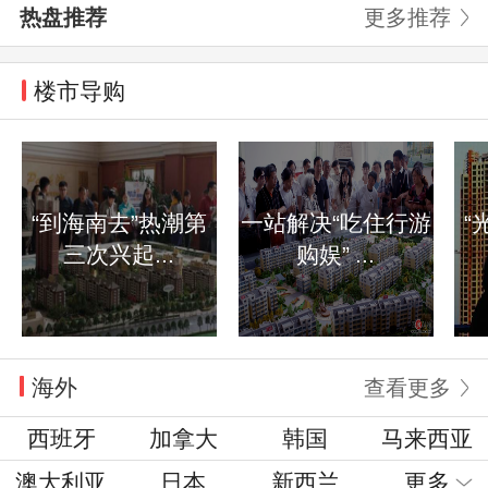
热盘推荐
更多推荐
楼市导购
“到海南去”热潮第
一站解决“吃住行游
“
三次兴起...
购娱” ...
海外
查看更多
西班牙
加拿大
韩国
马来西亚
澳大利亚
日本
新西兰
更多