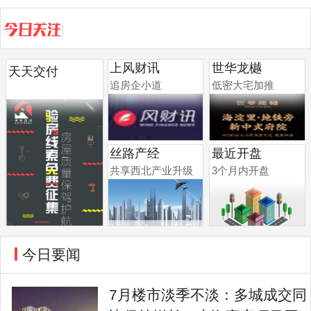
重点城市土拍提速 调规地块逐渐成...
7月土地竞拍分化 房企拿地继续向...
上风财讯
世华龙樾
天天交付
追房企小道
低密大宅加推
丝路产经
最近开盘
共享西北产业升级
3个月内开盘
今日要闻
7月楼市淡季不淡：多城成交同