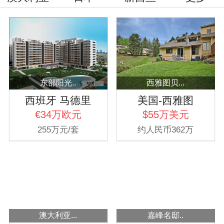
东部阳光..
西雅图贝...
西班牙 马德里
美国-西雅图
€34万欧元
$55万美元
255万元/套
约人民币362万
澳大利亚...
嘉峰名邸..